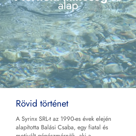
alap
Rövid történet
A Syrinx SRL-t az 1990-es évek elején
alapította Balási Csaba, egy fiatal és
motivált gépészmérnök, aki a