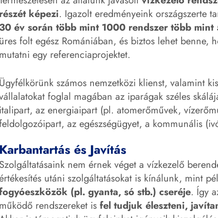
Természetesen az általunk javasolt
vízkezelő rendsz
részét képezi
. Igazolt eredményeink országszerte t
30 év során több mint 1000 rendszer több mint
üres folt egész Romániában, és biztos lehet benne, 
mutatni egy referenciaprojektet.
Ügyfélkörünk számos nemzetközi klienst, valamint ki
vállalatokat foglal magában az iparágak széles skálájá
italipart, az energiaipart (pl. atomerőművek, vízerőmű
feldolgozóipart, az egészségügyet, a kommunális (iv
Karbantartás és Javítás
Szolgáltatásaink nem érnek véget a vízkezelő beren
értékesítés utáni szolgáltatásokat is kínálunk, mint p
fogyóeszközök (pl. gyanta, só stb.) cseréje
. Így 
működő rendszereket is
fel tudjuk éleszteni, javí