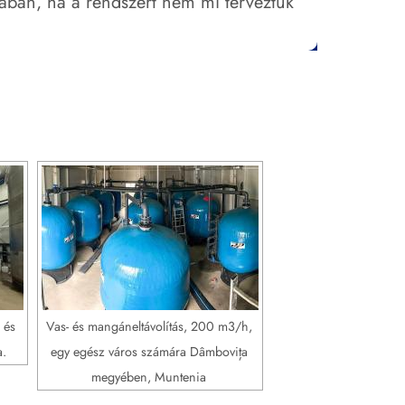
sában, ha a rendszert nem mi terveztük
 és
Vas- és mangáneltávolítás, 200 m3/h,
.
egy egész város számára Dâmbovița
megyében, Muntenia