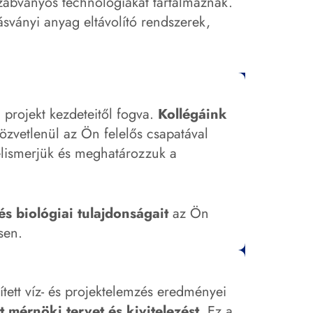
szabványos technológiákat tartalmaznak.
sványi anyag eltávolító rendszerek,
projekt kezdeteitől fogva.
Kollégáink
közvetlenül az Ön felelős csapatával
elismerjük és meghatározzuk a
s biológiai tulajdonságait
az Ön
sen.
tett víz- és projektelemzés eredményei
t mérnöki tervet és kivitelezést
. Ez a