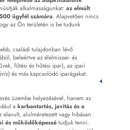
er telepítése az alapkínálatunk
anúsítják alkalmasságunkat:
az elmúlt
 500 ügyfél számára
. Alapvetően nincs
hogy az Ön területén is be tudunk
sebb, családi tulajdonban lévő
ból, beleértve az élelmiszer- és
vek, fűtési és hűtési ipar), az ipari
óvíz) és más kapcsolódó iparágakat.
dezés üzembe helyezésével, hanem az
éldául a
karbantartás, javítás és a
az elavult, alulméretezett vagy hibásan
tani és működőképessé
tudjuk tenni.