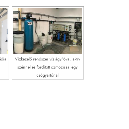
édia
Vízkezelő rendszer vízlágyítóval, aktív
szénnel és fordított ozmózissal egy
csőgyártónál