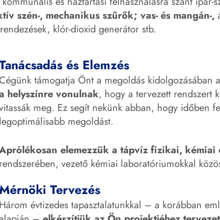
, kommunális és háztartási felhasználásra szánt ipar-
aktív szén-, mechanikus szűrők; vas- és mangán-,
á
erendezések, klór-dioxid generátor stb.
Tanácsadás és Elemzés
Cégünk támogatja Önt a megoldás kidolgozásában a 
a helyszínre vonulnak
, hogy a tervezett rendszert 
vitassák meg. Ez segít nekünk abban, hogy időben f
legoptimálisabb megoldást.
Aprólékosan elemezzük a tápvíz fizikai, kémiai é
rendszerében, vezető kémiai laboratóriumokkal közö
Mérnöki Tervezés
Három évtizedes tapasztalatunkkal – a korábban emlí
alapján –
elkészítjük az Ön projektjéhez tervezet