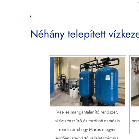
Néhány telepített vízkez
Vas- és mangántalanító rendszer,
aktívszénszűrő és fordított ozmózis
ber
rendszerrel egy Maros megyei
építőanyag-gyártó vállalat számára