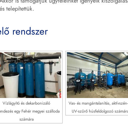
Akkor is támogatjuk ügyfeleinket igényeik kiszolgálá
és telepítettük.
elő rendszer
Vízlágyító és dekarbonizáló
Vas- és mangántalanítás, aktívszén-
endezés egy Fehér megyei szálloda
UV-szűrő húsfeldolgozó számára
számára