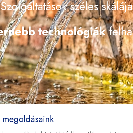
Szolgáltatások széles skálája
rnebb technológiák
felha
s megoldásaink