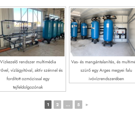
Vízkezelő rendszer multimédia
Vas- és mangántalanítás, és multim
ővel, vízlágyítóval, aktív szénnel és
szürő egy Arges megyei falu
fordított ozmózissal egy
ivóvízrendszerében
tejfeldolgozónak
1
2
...
5
►