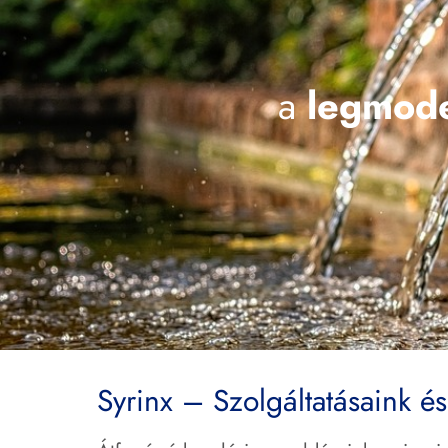
a
legmode
Syrinx – Szolgáltatásaink é